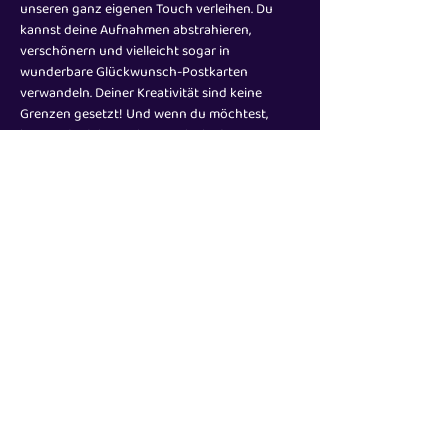
unseren ganz eigenen Touch verleihen. Du 
kannst deine Aufnahmen abstrahieren, 
verschönern und vielleicht sogar in 
wunderbare Glückwunsch-Postkarten 
verwandeln. Deiner Kreativität sind keine 
Grenzen gesetzt! Und wenn du möchtest, 
kannst du deine Meisterwerke in der 
Werkstatt…
Mehr anzeigen
Diese Veranstaltung teilen
Impressum
Datenschutz