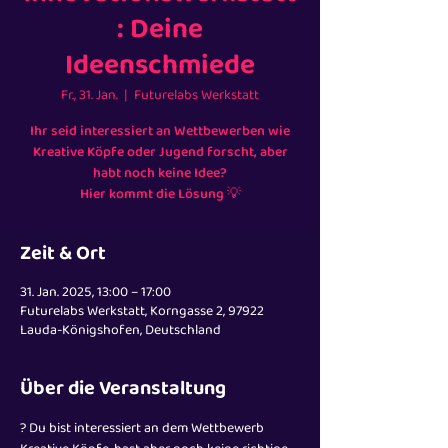
Innovationswerkstatt
: Deine
Ideenschmiede
Fr., 31. Jan.
  |  
Futurelabs Werkstatt
Ihr seid interessiert an Wettbewerben wie
Kreative Köpfe oder Jugend forscht, aber
habt noch keine Idee?
Hier kommt die Lösung 💡
Zeit & Ort
31. Jan. 2025, 13:00 – 17:00
Futurelabs Werkstatt, Korngasse 2, 97922
Lauda-Königshofen, Deutschland
Über die Veranstaltung
? Du bist interessiert an dem Wettbewerb 