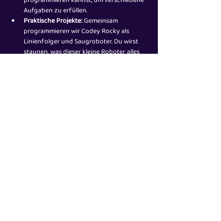
programmieren kannst, um verschiedene 
Aufgaben zu erfüllen.
Praktische Projekte:
 Gemeinsam 
programmieren wir Codey Rocky als 
Linienfolger und Saugroboter. Du wirst 
staunen, was dieser kleine Roboter alles 
kann!
Mehr anzeigen
Diese Veranstaltung teilen
Impressum
Datenschutz