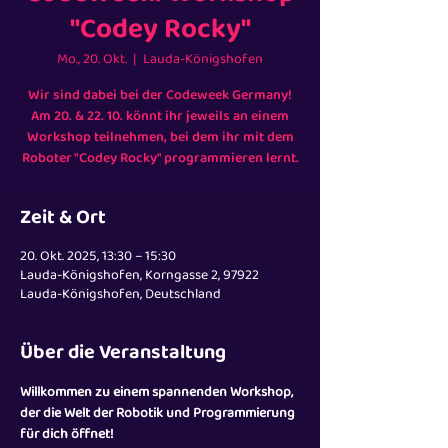
Codeweek: Workshop
"Codey Rocky"
Mo., 20. Okt.
  |  
Lauda-Königshofen
Wir sind dabei bei der Codeweek Germany!
Am 20. & 22. 10. könnt ihr jeweils an einem
Workshop teilnehmen, bei dem ihr mit dem
Zeit & Ort
20. Okt. 2025, 13:30 – 15:30
Lauda-Königshofen, Korngasse 2, 97922
Lauda-Königshofen, Deutschland
Über die Veranstaltung
Willkommen zu einem spannenden Workshop, 
der die Welt der Robotik und Programmierung 
für dich öffnet!